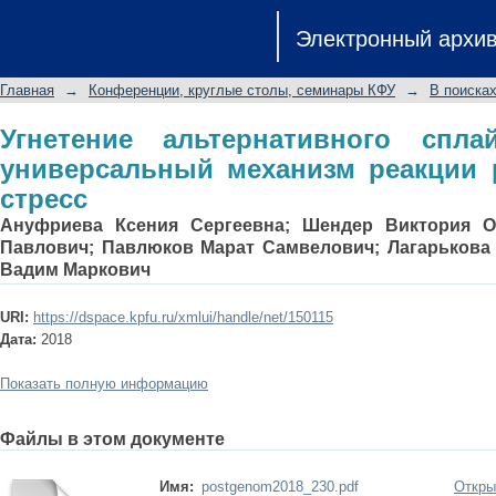
Угнетение альтернативного сплайс
Электронный архи
реакции раковой клетки на стресс
Главная
→
Конференции, круглые столы, семинары КФУ
→
В поиска
Угнетение альтернативного спл
универсальный механизм реакции 
стресс
Ануфриева Кcения Сергеевна
;
Шендер Виктория О
Павлович
;
Павлюков Марат Самвелович
;
Лагарькова
Вадим Маркович
URI:
https://dspace.kpfu.ru/xmlui/handle/net/150115
Дата:
2018
Показать полную информацию
Файлы в этом документе
Имя:
postgenom2018_230.pdf
Откры