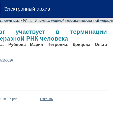
 участвует в терминации транскрип
Электронный архив
лы, семинары КФУ
→
В поисках моделей персонализированной медици
ator участвует в терминации
еразной РНК человека
а
;
Рубцова Мария Петровна
;
Донцова Ольга
et/150026
018_57.pdf
Открыть