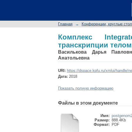
Комплекс Integrator
человека
Главная
→
Конференции, круглые сто
Комплекс Integr
транскрипции телом
Василькова Дарья Павловн
Анатольевна
URI:
https://dspace.kpfu.ru/xmlui/handle/n
Дата:
2018
Показать полную информацию
Файлы в этом документе
Имя:
postgenom2
Размер:
888.4Kb
Формат:
PDF