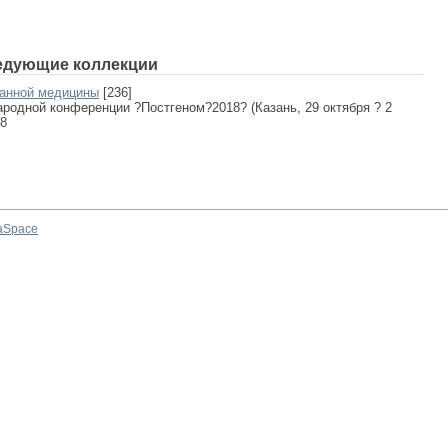
едующие коллекции
ванной медицины
[236]
родной конференции ?Постгеном?2018? (Казань, 29 октября ? 2
18
aSpace