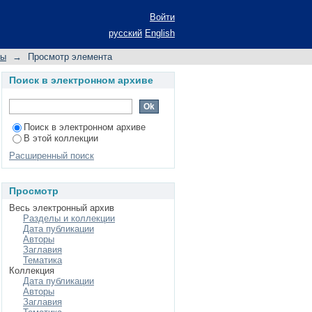
ции теломеразной РНК
Войти
русский
English
ны
→
Просмотр элемента
Поиск в электронном архиве
Поиск в электронном архиве
В этой коллекции
Расширенный поиск
Просмотр
Весь электронный архив
Разделы и коллекции
Дата публикации
Авторы
Заглавия
Тематика
Коллекция
Дата публикации
Авторы
Заглавия