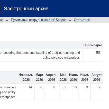
Электронный архив
pus
→
Публикации сотрудников КФУ Scopus
→
Статистика
Просмотры
r boosting the emotional stability of staff at housing and
258
utility services enterprises
Февраль
Март
Апрель
Май
Июнь
Июль
Август
2026
2026
2026
2026
2026
2026
2026
or boosting
14
6
10
3
10
3
7
 and utility
enterprises