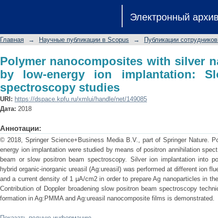
Polymer nanocomposites with silver
Электронный архи
implantation: Slow positron beam spe
Главная
→
Научные публикации в Scopus
→
Публикации сотрудников
Polymer nanocomposites with silver n
by low-energy ion implantation: S
spectroscopy studies
URI:
https://dspace.kpfu.ru/xmlui/handle/net/149085
Дата:
2018
Аннотации:
© 2018, Springer Science+Business Media B.V., part of Springer Nature. 
energy ion implantation were studied by means of positron annihilation spect
beam or slow positron beam spectroscopy. Silver ion implantation into 
hybrid organic-inorganic ureasil (Ag:ureasil) was performed at different ion f
and a current density of 1 μA/cm2 in order to prepare Ag nanoparticles in th
Contribution of Doppler broadening slow positron beam spectroscopy techni
formation in Ag:PMMA and Ag:ureasil nanocomposite films is demonstrated.
Показать полную информацию