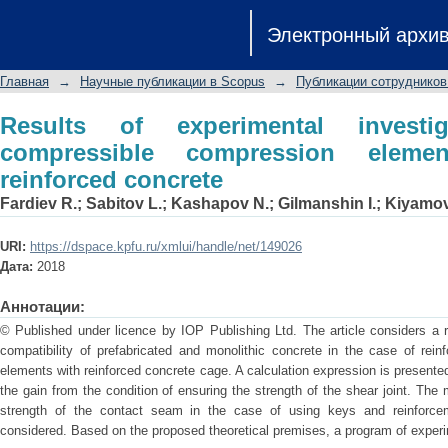
Results of experimental investiga
Электронный архи
elements enhanced by reinforced conc
Главная
→
Научные публикации в Scopus
→
Публикации сотрудников
Results of experimental investi
compressible compression elem
reinforced concrete
Fardiev R.
;
Sabitov L.
;
Kashapov N.
;
Gilmanshin I.
;
Kiyamov
URI:
https://dspace.kpfu.ru/xmlui/handle/net/149026
Дата:
2018
Аннотации:
© Published under licence by IOP Publishing Ltd. The article considers a r
compatibility of prefabricated and monolithic concrete in the case of rei
elements with reinforced concrete cage. A calculation expression is presente
the gain from the condition of ensuring the strength of the shear joint. The
strength of the contact seam in the case of using keys and reinforcem
considered. Based on the proposed theoretical premises, a program of exper