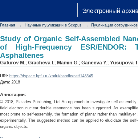
Study of Organic Self-Assembled N
Электронный архи
ESR/ENDOR: The Case of Oil Asphalte
Главная
→
Научные публикации в Scopus
→
Публикации сотрудников
Study of Organic Self-Assembled Na
of High-Frequency ESR/ENDOR: 
Asphaltenes
Gafurov M.
;
Gracheva I.
;
Mamin G.
;
Ganeeva Y.
;
Yusupova T
URI:
https://dspace.kpfu.ru/xmlui/handle/net/148345
Дата:
2018
Аннотации:
© 2018, Pleiades Publishing, Ltd. An approach to investigate self-assembly
field electron nuclear double resonance has been suggested. As exemplifi
most prone to self-assembly, the formation of planar rather than multilayer
experimentally. The suggested method can be applied to elucidate the sel
organic objects.