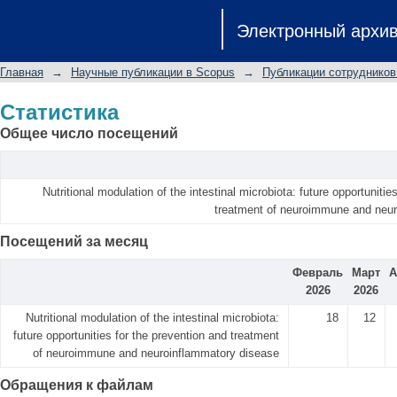
Статистика
Электронный архи
Главная
→
Научные публикации в Scopus
→
Публикации сотрудников
Статистика
Общее число посещений
Nutritional modulation of the intestinal microbiota: future opportunitie
treatment of neuroimmune and neur
Посещений за месяц
Февраль
Март
А
2026
2026
Nutritional modulation of the intestinal microbiota:
18
12
future opportunities for the prevention and treatment
of neuroimmune and neuroinflammatory disease
Обращения к файлам