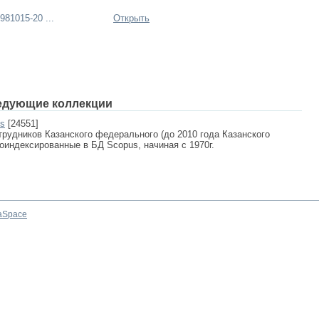
81015-20 ...
Открыть
едующие коллекции
us
[24551]
рудников Казанского федерального (до 2010 года Казанского
роиндексированные в БД Scopus, начиная с 1970г.
aSpace