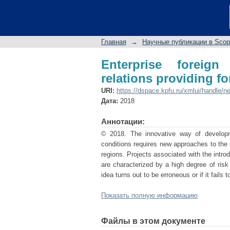
Enterprise foreign 
integration into the 
Главная
→
Научные публикации в Sco
Enterprise foreign
relations providing f
URI:
https://dspace.kpfu.ru/xmlui/handle/n
Дата:
2018
Аннотации:
© 2018. The innovative way of develop
conditions requires new approaches to the re
regions. Projects associated with the intro
are characterized by a high degree of risk 
idea turns out to be erroneous or if it fail
Показать полную информацию
Файлы в этом документе