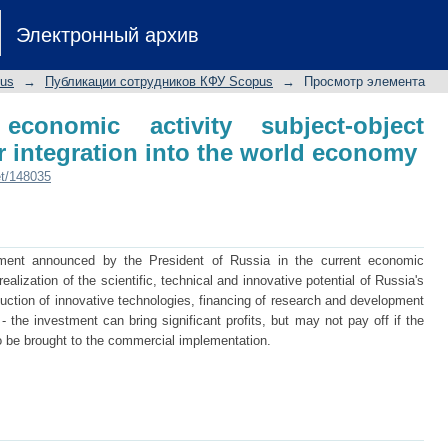
economic activity subject-object rel
Электронный архив
world economy
pus
→
Публикации сотрудников КФУ Scopus
→
Просмотр элемента
 economic activity subject-object
or integration into the world economy
et/148035
ment announced by the President of Russia in the current economic
alization of the scientific, technical and innovative potential of Russia's
duction of innovative technologies, financing of research and development
- the investment can bring significant profits, but may not pay off if the
s to be brought to the commercial implementation.