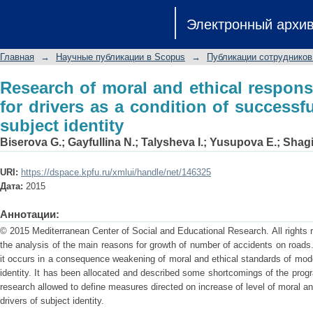
Research of moral and ethical respo
Электронный архи
condition of successful formation at th
Главная
→
Научные публикации в Scopus
→
Публикации сотрудников
Research of moral and ethical responsi
for drivers as a condition of successf
subject identity
Biserova G.
;
Gayfullina N.
;
Talysheva I.
;
Yusupova E.
;
Shagi
URI:
https://dspace.kpfu.ru/xmlui/handle/net/146325
Дата:
2015
Аннотации:
© 2015 Mediterranean Center of Social and Educational Research. All rights r
the analysis of the main reasons for growth of number of accidents on road
it occurs in a consequence weakening of moral and ethical standards of mode
identity. It has been allocated and described some shortcomings of the progra
research allowed to define measures directed on increase of level of moral and
drivers of subject identity.