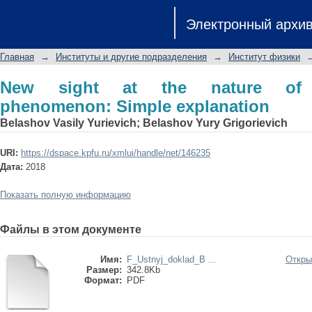
New sight at the nature of supercondu
Электронный архи
Главная
→
Институты и другие подразделения
→
Институт физики
New sight at the nature of su
phenomenon: Simple explanation
Belashov Vasily Yurievich
;
Belashov Yury Grigorievich
URI:
https://dspace.kpfu.ru/xmlui/handle/net/146235
Дата:
2018
Показать полную информацию
Файлы в этом документе
Имя:
F_Ustnyj_doklad_B ...
Откры
Размер:
342.8Kb
Формат:
PDF