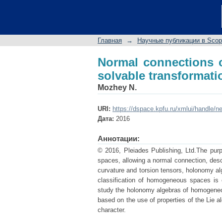
Normal connections o
group
Главная
→
Научные публикации в Sco
Normal connections o
solvable transformat
Mozhey N.
URI:
https://dspace.kpfu.ru/xmlui/handle/n
Дата:
2016
Аннотации:
© 2016, Pleiades Publishing, Ltd.The purp
spaces, allowing a normal connection, descr
curvature and torsion tensors, holonomy al
classification of homogeneous spaces is e
study the holonomy algebras of homogeneou
based on the use of properties of the Lie
character.