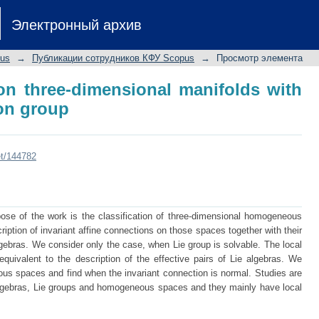
n three-dimensional manifolds with so
Электронный архив
pus
→
Публикации сотрудников КФУ Scopus
→
Просмотр элемента
n three-dimensional manifolds with
ion group
et/144782
ose of the work is the classification of three-dimensional homogeneous
iption of invariant affine connections on those spaces together with their
gebras. We consider only the case, when Lie group is solvable. The local
quivalent to the description of the effective pairs of Lie algebras. We
s spaces and find when the invariant connection is normal. Studies are
 algebras, Lie groups and homogeneous spaces and they mainly have local