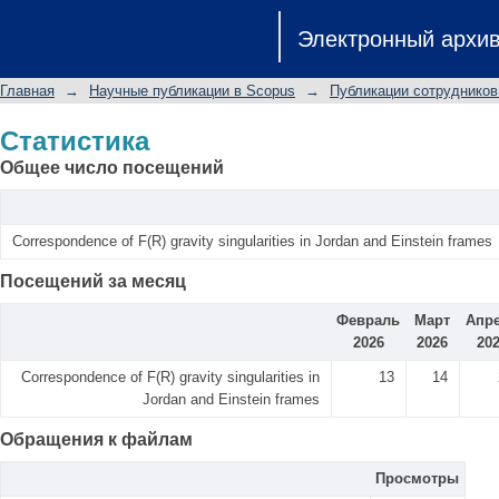
Статистика
Электронный архи
Главная
→
Научные публикации в Scopus
→
Публикации сотрудников
Статистика
Общее число посещений
Correspondence of F(R) gravity singularities in Jordan and Einstein frames
Посещений за месяц
Февраль
Март
Апр
2026
2026
20
Correspondence of F(R) gravity singularities in
13
14
Jordan and Einstein frames
Обращения к файлам
Просмотры