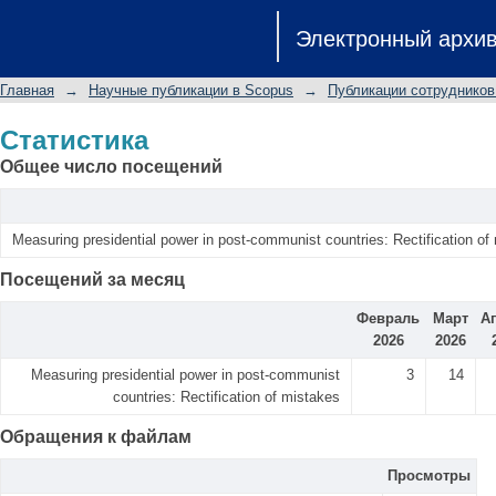
Статистика
Электронный архи
Главная
→
Научные публикации в Scopus
→
Публикации сотрудников
Статистика
Общее число посещений
Measuring presidential power in post-communist countries: Rectification of
Посещений за месяц
Февраль
Март
А
2026
2026
Measuring presidential power in post-communist
3
14
countries: Rectification of mistakes
Обращения к файлам
Просмотры