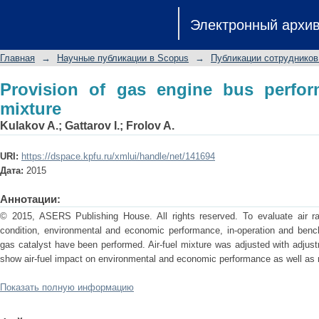
Provision of gas engine bus performanc
Электронный архи
Главная
→
Научные публикации в Scopus
→
Публикации сотрудников
Provision of gas engine bus perform
mixture
Kulakov A.
;
Gattarov I.
;
Frolov A.
URI:
https://dspace.kpfu.ru/xmlui/handle/net/141694
Дата:
2015
Аннотации:
© 2015, ASERS Publishing House. All rights reserved. To evaluate air ra
condition, environmental and economic performance, in-operation and benc
gas catalyst have been performed. Air-fuel mixture was adjusted with adjus
show air-fuel impact on environmental and economic performance as well as re
Показать полную информацию