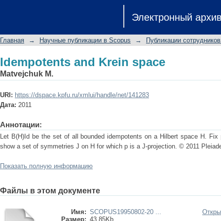
Idempotents and Krein space
Электронный архи
Главная
→
Научные публикации в Scopus
→
Публикации сотрудников
Idempotents and Krein space
Matvejchuk M.
URI:
https://dspace.kpfu.ru/xmlui/handle/net/141283
Дата:
2011
Аннотации:
Let B(H)Id be the set of all bounded idempotents on a Hilbert space H. Fix
show a set of symmetries J on H for which p is a J-projection. © 2011 Pleiade
Показать полную информацию
Файлы в этом документе
Имя:
SCOPUS19950802-20 ...
Откры
Размер:
43.85Kb