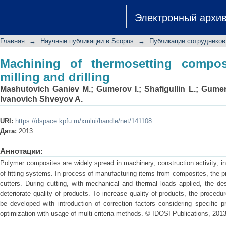
Machining of thermosetting composites
Электронный архи
Главная
→
Научные публикации в Scopus
→
Публикации сотрудников
Machining of thermosetting compo
milling and drilling
Mashutovich Ganiev M.
;
Gumerov I.
;
Shafigullin L.
;
Gumer
Ivanovich Shveyov A.
URI:
https://dspace.kpfu.ru/xmlui/handle/net/141108
Дата:
2013
Аннотации:
Polymer composites are widely spread in machinery, construction activity, in
of fitting systems. In process of manufacturing items from composites, the
cutters. During cutting, with mechanical and thermal loads applied, the de
deteriorate quality of products. To increase quality of products, the proced
be developed with introduction of correction factors considering specific p
optimization with usage of multi-criteria methods. © IDOSI Publications, 2013