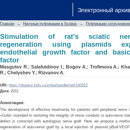
Stimulation of rat's sciatic nerve p
Электронный архи
expressing vascular endothelial growth
Главная
→
Научные публикации в Scopus
→
Публикации сотрудников
Stimulation of rat's sciatic ner
regeneration using plasmids exp
endothelial growth factor and basic
factor
Masgutov R.
;
Salafutdinov I.
;
Bogov A.
;
Trofimova A.
;
Kha
R.
;
Chelyshev Y.
;
Rizvanov A.
URI:
https://dspace.kpfu.ru/xmlui/handle/net/140552
Дата:
2011
Аннотации:
The development of effective treatments for patients with peripheral nerve i
«Gold» standard in restoring the integrity of nerve conduits is auto-nerve tra
defect is corrected with autologous nerve graft. Here we propose a method
regeneration of auto-nerve graft by a local injection of plasmid pBud-VEG