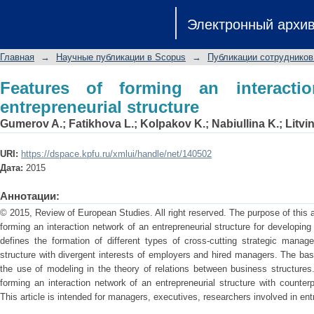
Features of forming an interaction netw
Электронный архи
Главная
→
Научные публикации в Scopus
→
Публикации сотрудников
Features of forming an interact
entrepreneurial structure
Gumerov A.
;
Fatikhova L.
;
Kolpakov K.
;
Nabiullina K.
;
Litvin
URI:
https://dspace.kpfu.ru/xmlui/handle/net/140502
Дата:
2015
Аннотации:
© 2015, Review of European Studies. All right reserved. The purpose of this ar
forming an interaction network of an entrepreneurial structure for developing
defines the formation of different types of cross-cutting strategic manag
structure with divergent interests of employers and hired managers. The ba
the use of modeling in the theory of relations between business structure
forming an interaction network of an entrepreneurial structure with counter
This article is intended for managers, executives, researchers involved in en