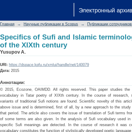
Specifics of Sufi and Islamic terminolo
Электронный архи
Главная
→
Научные публикации в Scopus
→
Публикации сотрудников
Specifics of Sufi and Islamic terminolo
of the XIXth century
Yusupov A.
URI:
https://dspace.kpfu.ru/xmlui/handle/net/140079
Дата:
2015
Аннотации:
© 2015, Ecozone, OAIMDD. All rights reserved. This paper studies the s
vocabulary in Tatar poetry of XIXth century. In the course of research, s
variants of traditional Sufi notions are found. Scientific novelty of this art
above issue and is determined, first of all, by a new approach to the study 
that period. The article also covers the issue of translation of Sufi terms fr
of some terms are also given. In the analysis of Sufi vocabulary used in T
specific Sufi meanings are detected. In the course of research it was c
vocabulary constitutes the function of stylistically developed poetic language 