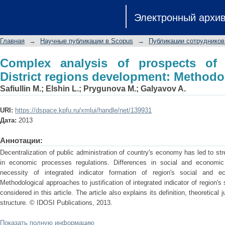
Complex analysis of prospects of the 
Электронный архи
Methodology and practice
Главная
→
Научные публикации в Scopus
→
Публикации сотрудников
Complex analysis of prospects of 
District regions development: Methodo
Safiullin M.
;
Elshin L.
;
Prygunova M.
;
Galyavov A.
URI:
https://dspace.kpfu.ru/xmlui/handle/net/139931
Дата:
2013
Аннотации:
Decentralization of public administration of country's economy has led to stre
in economic processes regulations. Differences in social and economic
necessity of integrated indicator formation of region's social and e
Methodological approaches to justification of integrated indicator of region'
considered in this article. The article also explains its definition, theoretical j
structure. © IDOSI Publications, 2013.
Показать полную информацию