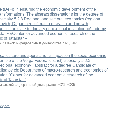
e (DeFi) in ensuring the economic development of the
ransformations: The abstract dissertations for the degree of
ecialty 5.2.3 Regional and sectoral economics (regional
rovich; Department of macro-research and growth
unit of the state budgetary educational institution «Academy
arstan» «Center for advanced economic research of the
c of Tatarstan»
ь Казанский федеральный университет 2025
,
2025
)
ical culture and sports and its impact on the socio-economic
mple of the Volga Federal district): specialty 5.2.3 -
egional economy): abstract for a degree Candidate of
ifgatovich; Department of macro-research and economics of
tution "Center for advanced economic research of the
c of Tatarstan"
Казанский федеральный университет 2023
,
2023
)
aSpace