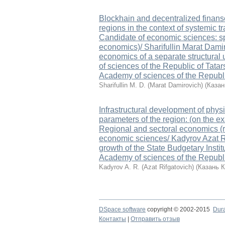
Blockhain and decentralized finans
regions in the context of systemic t
Candidate of economic sciences: sp
economics)/ Sharifullin Marat Dami
economics of a separate structural 
of sciences of the Republic of Tat
Academy of sciences of the Republi
Sharifullin M. D. (Marat Damirovich)
(
Казан
Infrastructural development of phys
parameters of the region: (on the exa
Regional and sectoral economics (r
economic sciences/ Kadyrov Azat R
growth of the State Budgetary Insti
Academy of sciences of the Republi
Kadyrov A. R. (Azat Rifgatovich)
(
Казань 
DSpace software
copyright © 2002-2015
Dur
Контакты
|
Отправить отзыв