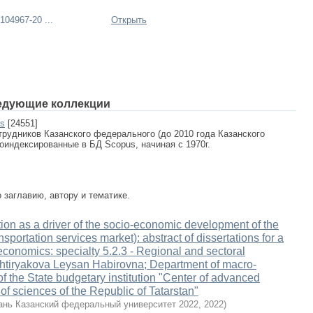
04967-20 ...
Открыть
едующие коллекции
us
[24551]
рудников Казанского федерального (до 2010 года Казанского
роиндексированные в БД Scopus, начиная с 1970г.
заглавию, автору и тематике.
on as a driver of the socio-economic development of the
ansportation services market): abstract of dissertations for a
economics: specialty 5.2.3 - Regional and sectoral
shtiryakova Leysan Habirovna; Department of macro-
 the State budgetary institution "Center of advanced
f sciences of the Republic of Tatarstan"
ань Казанский федеральный университет 2022
,
2022
)