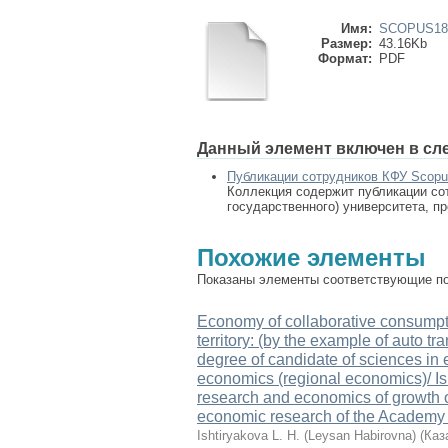
Имя:
SCOPUS181
Размер:
43.16Kb
Формат:
PDF
Данный элемент включен в сл
Публикации сотрудников КФУ Scop
Коллекция содержит публикации сот
государственного) университета, п
Похожие элементы
Показаны элементы соответствующие по 
Economy of collaborative consumpti
territory: (by the example of auto tr
degree of candidate of sciences in 
economics (regional economics)/ I
research and economics of growth of
economic research of the Academy o
Ishtiryakova L. H. (Leysan Habirovna)
(
Каз