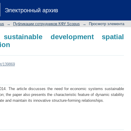
tainable development spatial structure
Электронный архив
pus
→
Публикации сотрудников КФУ Scopus
→
Просмотр элемента
sustainable development spatial
tion
et/139869
014. The article discusses the need for economic systems sustainable
on; the paper also presents the characteristic feature of dynamic stability
te and maintain its innovative structure-forming relationships.