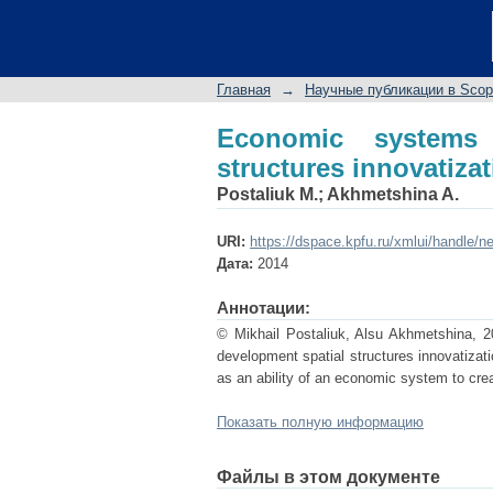
Economic systems sus
Главная
→
Научные публикации в Sco
Economic systems 
structures innovatiza
Postaliuk M.
;
Akhmetshina A.
URI:
https://dspace.kpfu.ru/xmlui/handle/n
Дата:
2014
Аннотации:
© Mikhail Postaliuk, Alsu Akhmetshina, 2
development spatial structures innovatizati
as an ability of an economic system to crea
Показать полную информацию
Файлы в этом документе