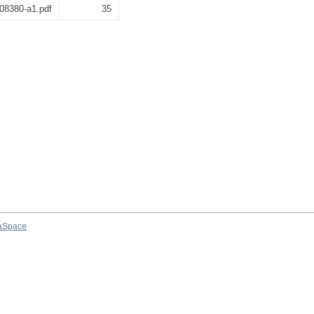
8380-a1.pdf
35
aSpace