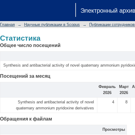
Статистика
Электронный архи
Главная
→
Научные публикации в Scopus
→
Публикации сотрудников
Статистика
Общее число посещений
Synthesis and antibacterial activity of novel quaternary ammonium pyridoxi
Посещений за месяц
Февраль
Март
А
2026
2026
Synthesis and antibacterial activity of novel
4
8
quaternary ammonium pyridoxine derivatives
Обращения к файлам
Просмотры