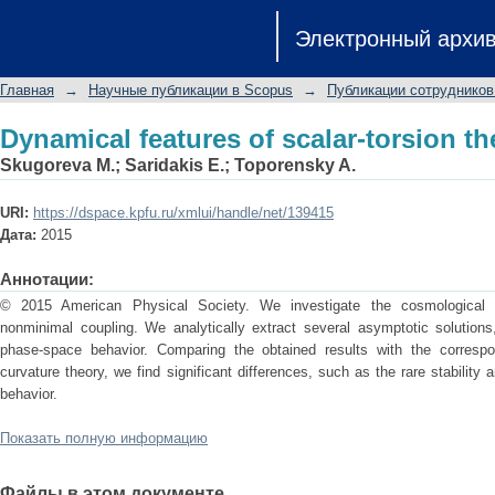
Dynamical features of scalar-torsion th
Электронный архи
Главная
→
Научные публикации в Scopus
→
Публикации сотрудников
Dynamical features of scalar-torsion th
Skugoreva M.
;
Saridakis E.
;
Toporensky A.
URI:
https://dspace.kpfu.ru/xmlui/handle/net/139415
Дата:
2015
Аннотации:
© 2015 American Physical Society. We investigate the cosmological dy
nonminimal coupling. We analytically extract several asymptotic solution
phase-space behavior. Comparing the obtained results with the correspo
curvature theory, we find significant differences, such as the rare stability 
behavior.
Показать полную информацию
Файлы в этом документе