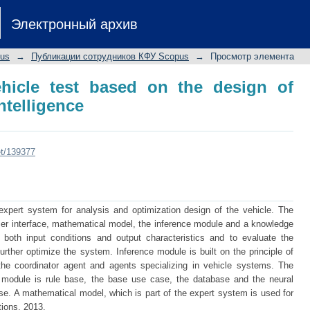
hicle test based on the design of e
Электронный архив
pus
→
Публикации сотрудников КФУ Scopus
→
Просмотр элемента
ehicle test based on the design of
intelligence
et/139377
expert system for analysis and optimization design of the vehicle. The
ser interface, mathematical model, the inference module and a knowledge
 both input conditions and output characteristics and to evaluate the
rther optimize the system. Inference module is built on the principle of
the coordinator agent and agents specializing in vehicle systems. The
e module is rule base, the base use case, the database and the neural
se. A mathematical model, which is part of the expert system is used for
ions, 2013.