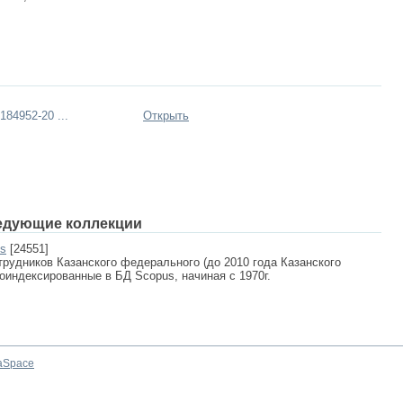
84952-20 ...
Открыть
едующие коллекции
us
[24551]
рудников Казанского федерального (до 2010 года Казанского
роиндексированные в БД Scopus, начиная с 1970г.
aSpace