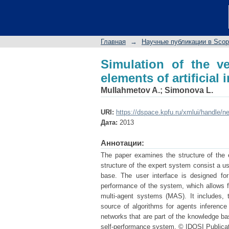
Simulation of the ve
intelligence
Главная
→
Научные публикации в Sco
Simulation of the v
elements of artificial 
Mullahmetov A.
;
Simonova L.
URI:
https://dspace.kpfu.ru/xmlui/handle/n
Дата:
2013
Аннотации:
The paper examines the structure of the 
structure of the expert system consist a u
base. The user interface is designed for
performance of the system, which allows fu
multi-agent systems (MAS). It includes, 
source of algorithms for agents inferenc
networks that are part of the knowledge ba
self-performance system. © IDOSI Publicat