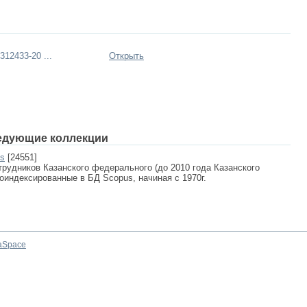
12433-20 ...
Открыть
едующие коллекции
us
[24551]
рудников Казанского федерального (до 2010 года Казанского
роиндексированные в БД Scopus, начиная с 1970г.
aSpace