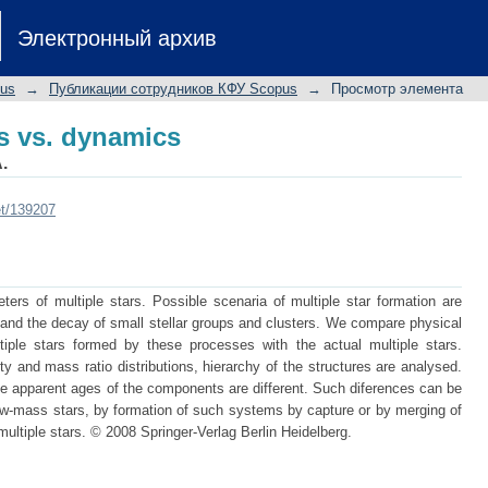
cs vs. dynamics
Электронный архив
pus
→
Публикации сотрудников КФУ Scopus
→
Просмотр элемента
cs vs. dynamics
.
et/139207
rs of multiple stars. Possible scenaria of multiple star formation are
s and the decay of small stellar groups and clusters. We compare physical
iple stars formed by these processes with the actual multiple stars.
icity and mass ratio distributions, hierarchy of the structures are analysed.
e apparent ages of the components are different. Such diferences can be
low-mass stars, by formation of such systems by capture or by merging of
ultiple stars. © 2008 Springer-Verlag Berlin Heidelberg.