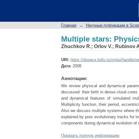
Multiple stars: Physi
Главная
→
Научные публикации в Sco
Multiple stars: Physi
Zhuchkov R.
;
Orlov V.
;
Rubinov A
URI:
https://dspace.kpfu.ru/xmlui/handle/n
Дата:
2008
Аннотации:
We review physical and dynamical paramete
discussed: their birth in dense cloud core
and dynamical features of simulated mult
Multiplicity function, their period, eccentr
Also we discuss multiple systems where th
explained by poor evolutionary tracks for 
components during dynamical evolution of m
Показать полную информацию