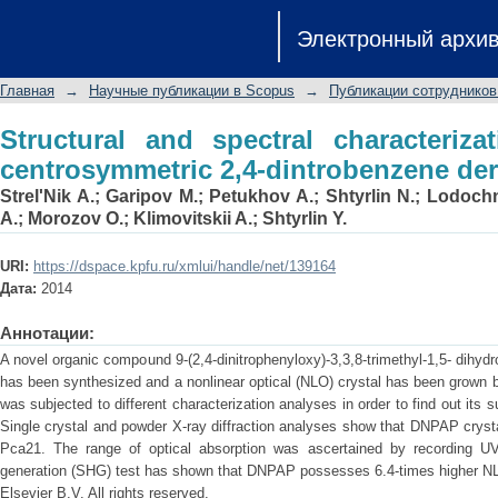
Structural and spectral characteri
Электронный архи
dintrobenzene derivative
Главная
→
Научные публикации в Scopus
→
Публикации сотрудников
Structural and spectral characteriz
centrosymmetric 2,4-dintrobenzene der
Strel'Nik A.
;
Garipov M.
;
Petukhov A.
;
Shtyrlin N.
;
Lodochn
A.
;
Morozov O.
;
Klimovitskii A.
;
Shtyrlin Y.
URI:
https://dspace.kpfu.ru/xmlui/handle/net/139164
Дата:
2014
Аннотации:
A novel organic compound 9-(2,4-dinitrophenyloxy)-3,3,8-trimethyl-1,5- dihyd
has been synthesized and a nonlinear optical (NLO) crystal has been grown
was subjected to different characterization analyses in order to find out its su
Single crystal and powder X-ray diffraction analyses show that DNPAP cryst
Pca21. The range of optical absorption was ascertained by recording U
generation (SHG) test has shown that DNPAP possesses 6.4-times higher N
Elsevier B.V. All rights reserved.