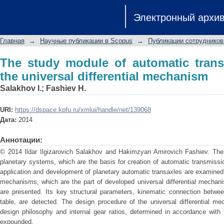
The study module of automatic transmi
Электронный архи
mechanism
Главная
→
Научные публикации в Scopus
→
Публикации сотрудников
The study module of automatic tran
the universal differential mechanism
Salakhov I.
;
Fashiev H.
URI:
https://dspace.kpfu.ru/xmlui/handle/net/139068
Дата:
2014
Аннотации:
© 2014 Ildar Ilgizarovich Salakhov and Hakimzyan Amirovich Fashiev. The e
planetary systems, which are the basis for creation of automatic transmissi
application and development of planetary automatic transaxles are examined.
mechanisms, which are the part of developed universal differential mechan
are presented. Its key structural parameters, kinematic connection betwe
table, are detected. The design procedure of the universal differential m
design philosophy and internal gear ratios, determined in accordance with 
expounded.