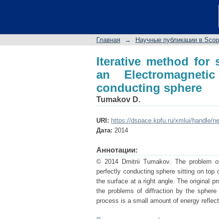
Iterative method for 
by a partially shield
Главная
→
Научные публикации в Sco
Iterative method for 
an Electromagneti
conducting sphere
Tumakov D.
URI:
https://dspace.kpfu.ru/xmlui/handle/n
Дата:
2014
Аннотации:
© 2014 Dmitrii Tumakov. The problem of d
perfectly conducting sphere sitting on top
the surface at a right angle. The original 
the problems of diffraction by the sphere 
process is a small amount of energy reflect