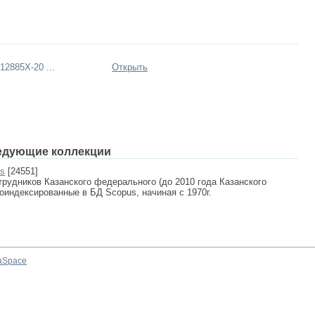
2885X-20 ...
Открыть
едующие коллекции
us
[24551]
рудников Казанского федерального (до 2010 года Казанского
роиндексированные в БД Scopus, начиная с 1970г.
aSpace