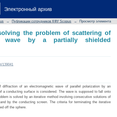
solving the problem of scattering of a
Электронный архив
ed conducting sphere
pus
→
Публикации сотрудников КФУ Scopus
→
Просмотр элемента
solving the problem of scattering of
c wave by a partially shielded
et/139041
iffraction of an electromagnetic wave of parallel polarization by an
 of a conducting surface is considered. The wave is supposed to fall onto
problem is solved by an iterative method involving consecutive solutions of
and by the conducting screen. The criteria for terminating the iterative
ed off the sphere.