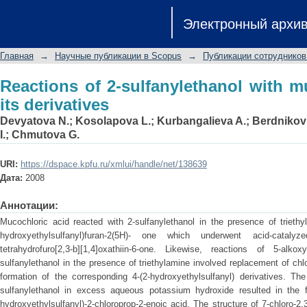
Reactions of 2-sulfanylethanol with muc
Электронный архи
Главная
→
Научные публикации в Scopus
→
Публикации сотрудников
Reactions of 2-sulfanylethanol with m
its derivatives
Devyatova N.
;
Kosolapova L.
;
Kurbangalieva A.
;
Berdnikov
I.
;
Chmutova G.
URI:
https://dspace.kpfu.ru/xmlui/handle/net/138639
Дата:
2008
Аннотации:
Mucochloric acid reacted with 2-sulfanylethanol in the presence of triethy
hydroxyethylsulfanyl)furan-2(5H)- one which underwent acid-catalyze
tetrahydrofuro[2,3-b][1,4]oxathiin-6-one. Likewise, reactions of 5-alkoxy
sulfanylethanol in the presence of triethylamine involved replacement of chlor
formation of the corresponding 4-(2-hydroxyethylsulfanyl) derivatives. Th
sulfanylethanol in excess aqueous potassium hydroxide resulted in the f
hydroxyethylsulfanyl)-2-chloroprop-2-enoic acid. The structure of 7-chloro-2,3