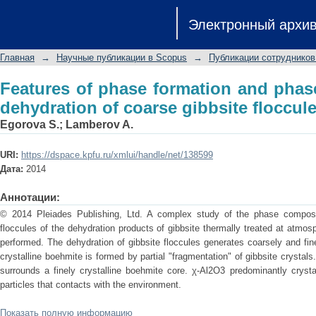
Features of phase formation and phase
Электронный архи
gibbsite floccules
Главная
→
Научные публикации в Scopus
→
Публикации сотрудников
Features of phase formation and phase
dehydration of coarse gibbsite floccul
Egorova S.
;
Lamberov A.
URI:
https://dspace.kpfu.ru/xmlui/handle/net/138599
Дата:
2014
Аннотации:
© 2014 Pleiades Publishing, Ltd. A complex study of the phase composit
floccules of the dehydration products of gibbsite thermally treated at atmos
performed. The dehydration of gibbsite floccules generates coarsely and fin
crystalline boehmite is formed by partial "fragmentation" of gibbsite crystal
surrounds a finely crystalline boehmite core. χ-Al2O3 predominantly crysta
particles that contacts with the environment.
Показать полную информацию