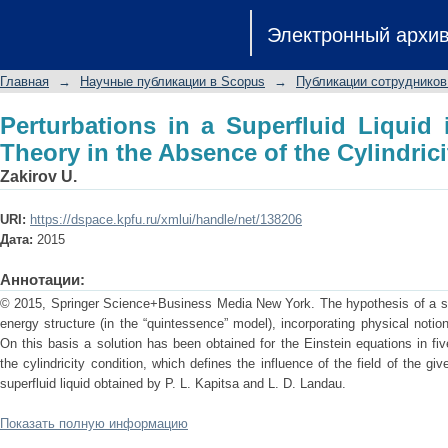
Perturbations in a Superfluid Liquid i
Электронный архи
the Cylindricity Condition
Главная
→
Научные публикации в Scopus
→
Публикации сотрудников
Perturbations in a Superfluid Liquid 
Theory in the Absence of the Cylindric
Zakirov U.
URI:
https://dspace.kpfu.ru/xmlui/handle/net/138206
Дата:
2015
Аннотации:
© 2015, Springer Science+Business Media New York. The hypothesis of a sup
energy structure (in the “quintessence” model), incorporating physical notion
On this basis a solution has been obtained for the Einstein equations in f
the cylindricity condition, which defines the influence of the field of the 
superfluid liquid obtained by P. L. Kapitsa and L. D. Landau.
Показать полную информацию