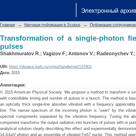
Transformation of a single-photon fiel
Электронный архи
Главная
→
Научные публикации в Scopus
→
Публикации сотрудников
Transformation of a single-photon fi
pulses
Shakhmuratov R.
;
Vagizov F.
;
Antonov V.
;
Radeonychev Y.
URI:
https://dspace.kpfu.ru/xmlui/handle/net/137801
Дата:
2015
Аннотации:
© 2015 American Physical Society. We propose a method to transform a sing
with controllable timing and number of pulses in a bunch. The method is ba
an optically thick single-line absorber vibrated with a frequency appreciabl
line. The narrow spectrum of the incoming photon is "seen" by the vibra
spectral components separated by the vibration frequency. Tuning the ab
component transforms the output radiation into bunches of pulses with m pu
analytical solution clearly describing this effect and experimentally demonstr
14.4-keV photon and an ensemble of vibrated Fe57 nuclei. This method opens