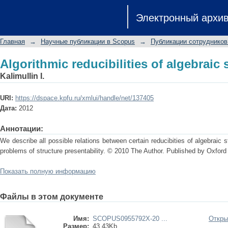
Algorithmic reducibilities of algebraic 
Электронный архи
Главная
→
Научные публикации в Scopus
→
Публикации сотрудников
Algorithmic reducibilities of algebraic 
Kalimullin I.
URI:
https://dspace.kpfu.ru/xmlui/handle/net/137405
Дата:
2012
Аннотации:
We describe all possible relations between certain reducibities of algebraic
problems of structure presentability. © 2010 The Author. Published by Oxford 
Показать полную информацию
Файлы в этом документе
Имя:
SCOPUS0955792X-20 ...
Откры
Размер:
43.43Kb