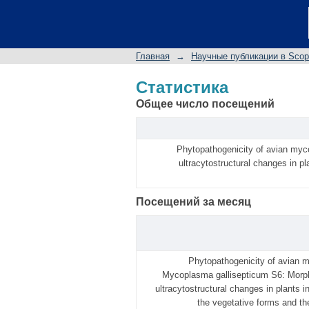
Статистика
Главная
→
Научные публикации в Sco
Статистика
Общее число посещений
Phytopathogenicity of avian my
ultracytostructural changes in pl
Посещений за месяц
Phytopathogenicity of avian
Mycoplasma gallisepticum S6: Morp
ultracytostructural changes in plants i
the vegetative forms and th