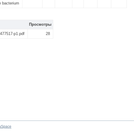
e bacterium
Просмотры
77517-p1.pdf
28
aSpace