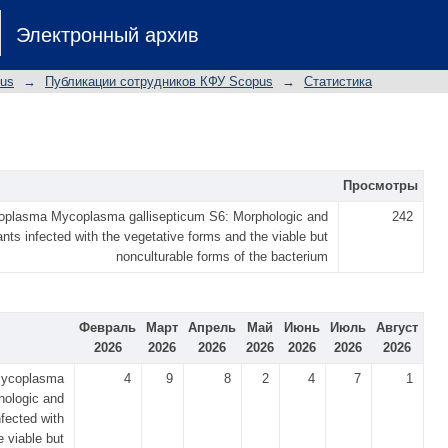
Электронный архив
pus
→
Публикации сотрудников КФУ Scopus
→
Статистика
Просмотры
coplasma Mycoplasma gallisepticum S6: Morphologic and
242
ants infected with the vegetative forms and the viable but
nonculturable forms of the bacterium
Февраль
Март
Апрель
Май
Июнь
Июль
Август
2026
2026
2026
2026
2026
2026
2026
 mycoplasma
4
9
8
2
4
7
1
hologic and
nfected with
e viable but