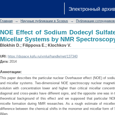
NOE Effect of Sodium Dodecyl Sulfate
Электронный архи
Spectroscopy
Главная
→
Научные публикации в Scopus
→
Публикации сотрудников
NOE Effect of Sodium Dodecyl Sulfat
Micellar Systems by NMR Spectroscop
Blokhin D.
;
Filippova E.
;
Klochkov V.
URI:
https://dspace.kpfu.ru/xmlui/handle/net/137340
Дата:
2014
Аннотации:
This paper describes the particular nuclear Overhauser effect (NOE) of sod
and micellar systems. Two-dimensional NOE spectroscopy nuclear magnet
solution with concentration lower and higher than critical micellar concent
diagonal and cross-peaks have different signs, and the opposite one was in
theoretical background of this effect and we supposed that particular N
micelle formation during NMR researches. As a rough estimate of micelle
difference between the chemical shifts in the monomer and micellar form o
Wien.