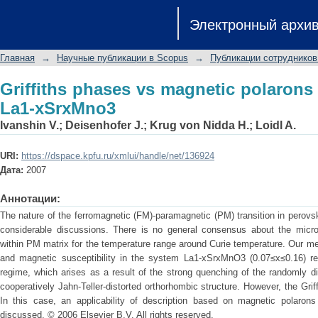
Griffiths phases vs magnetic polarons
Электронный архи
Главная
→
Научные публикации в Scopus
→
Публикации сотрудников
Griffiths phases vs magnetic polarons 
La1-xSrxMno3
Ivanshin V.
;
Deisenhofer J.
;
Krug von Nidda H.
;
Loidl A.
URI:
https://dspace.kpfu.ru/xmlui/handle/net/136924
Дата:
2007
Аннотации:
The nature of the ferromagnetic (FM)-paramagnetic (PM) transition in perovs
considerable discussions. There is no general consensus about the micro
within PM matrix for the temperature range around Curie temperature. Our m
and magnetic susceptibility in the system La1-xSrxMnO3 (0.07≤x≤0.16) reve
regime, which arises as a result of the strong quenching of the randomly d
cooperatively Jahn-Teller-distorted orthorhombic structure. However, the Griff
In this case, an applicability of description based on magnetic polarons 
discussed. © 2006 Elsevier B.V. All rights reserved.