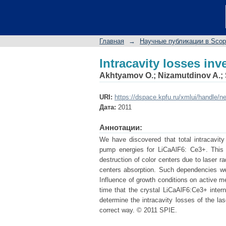
Intracavity losses inv
Главная
→
Научные публикации в Sco
Intracavity losses inv
Akhtyamov O.
;
Nizamutdinov A.
;
URI:
https://dspace.kpfu.ru/xmlui/handle/n
Дата:
2011
Аннотации:
We have discovered that total intracavit
pump energies for LiCaAlF6: Ce3+. This 
destruction of color centers due to laser r
centers absorption. Such dependencies we
Influence of growth conditions on active me
time that the crystal LiCaAlF6:Ce3+ inte
determine the intracavity losses of the las
correct way. © 2011 SPIE.