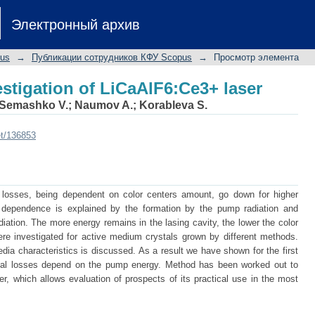
estigation of LiCaAlF6:Ce3+ laser
Электронный архив
pus
→
Публикации сотрудников КФУ Scopus
→
Просмотр элемента
estigation of LiCaAlF6:Ce3+ laser
Semashko V.
;
Naumov A.
;
Korableva S.
et/136853
y losses, being dependent on color centers amount, go down for higher
dependence is explained by the formation by the pump radiation and
adiation. The more energy remains in the lasing cavity, the lower the color
re investigated for active medium crystals grown by different methods.
dia characteristics is discussed. As a result we have shown for the first
rnal losses depend on the pump energy. Method has been worked out to
er, which allows evaluation of prospects of its practical use in the most