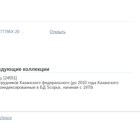
7786X-20 ...
Открыть
едующие коллекции
us
[24551]
рудников Казанского федерального (до 2010 года Казанского
роиндексированные в БД Scopus, начиная с 1970г.
aSpace