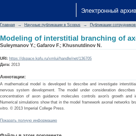
Modeling of interstitial branching of a
Электронный архи
Главная
→
Научные публикации в Scopus
→
Публикации сотрудников
Modeling of interstitial branching of a
Suleymanov Y.
;
Gafarov F.
;
Khusnutdinov N.
URI:
https://dspace.kpfu.ru/xmlui/handle/net/136705
Дата:
2013
Аннотации:
A mathematical model is developed to describe and investigate interstitia
nervous system development. The model under consideration describes
concentration of axon guidance molecules controls axon's growth and int
Numerical simulations show that in the model framework axonal networks bran
vitro. © 2013 Imperial College Press.
Показать полную информацию
Файлы в этом документе