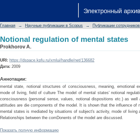
Notional regulation of mental states
Электронный архи
Главная
→
Научные публикации в Scopus
→
Публикации сотрудников
Notional regulation of mental states
Prokhorov A.
URI:
https://dspace.kpfu.ru/xmlui/handle/net/136682
Дата:
2009
Аннотации:
mental state, notional structures of consciousness, meaning, emotional exp
mode of living, field of culture The model of mental states' notional regulat
consciousness (personal sense, values, notional dispositions etc.) as wel
attitudes are die components of the model. It is shown that the influence of
mental states is mediated by situations of subject's activity, mode of living 
Relationships between the comDonents of the model are discussed.
Показать полную информацию