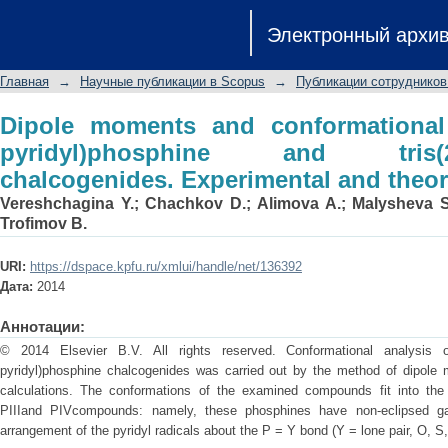
Dipole moments and conformational 
Электронный архи
tris(2-pyridyl)phosphine chalcogenides
Главная
→
Научные публикации в Scopus
→
Публикации сотрудников
Dipole moments and conformational a
pyridyl)phosphine and tris(2-p
chalcogenides. Experimental and theor
Vereshchagina Y.
;
Chachkov D.
;
Alimova A.
;
Malysheva S
Trofimov B.
URI:
https://dspace.kpfu.ru/xmlui/handle/net/136392
Дата:
2014
Аннотации:
© 2014 Elsevier B.V. All rights reserved. Conformational analysis of 
pyridyl)phosphine chalcogenides was carried out by the method of dipole 
calculations. The conformations of the examined compounds fit into the o
PIIIand PIVcompounds: namely, these phosphines have non-eclipsed gau
arrangement of the pyridyl radicals about the P = Y bond (Y = lone pair, O, S,