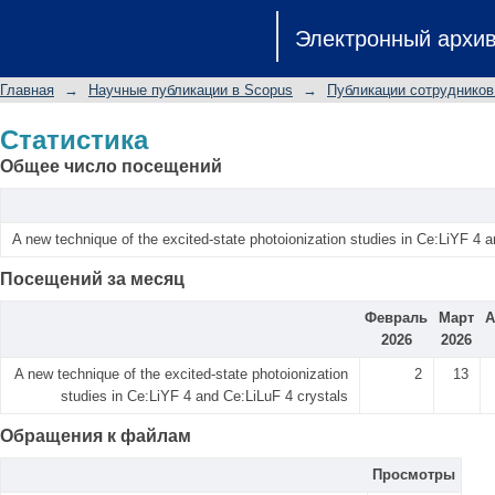
Статистика
Электронный архи
Главная
→
Научные публикации в Scopus
→
Публикации сотрудников
Статистика
Общее число посещений
A new technique of the excited-state photoionization studies in Ce:LiYF 4 
Посещений за месяц
Февраль
Март
А
2026
2026
A new technique of the excited-state photoionization
2
13
studies in Ce:LiYF 4 and Ce:LiLuF 4 crystals
Обращения к файлам
Просмотры