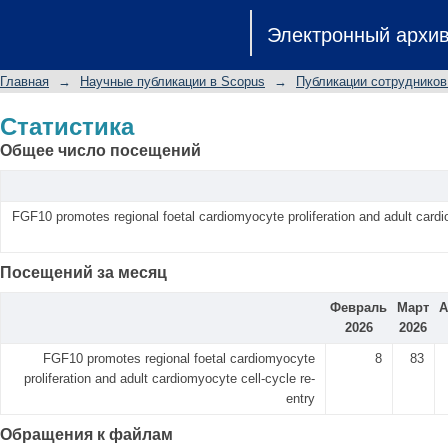
Статистика
Электронный архи
Главная
→
Научные публикации в Scopus
→
Публикации сотрудников
Статистика
Общее число посещений
FGF10 promotes regional foetal cardiomyocyte proliferation and adult cardi
Посещений за месяц
Февраль
Март
А
2026
2026
FGF10 promotes regional foetal cardiomyocyte
8
83
proliferation and adult cardiomyocyte cell-cycle re-
entry
Обращения к файлам