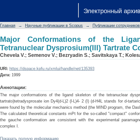
Major Conformations of the Ligand S
Электронный архи
Tartrate Complex
Главная
→
Научные публикации в Scopus
→
Публикации сотрудников
Major Conformations of the Liga
Tetranuclear Dysprosium(III) Tartrate 
Chevela V.
;
Semenov V.
;
Bezryadin S.
;
Savitskaya T.
;
Kolesa
URI:
https://dspace.kpfu.ru/xmlui/handle/net/135393
Дата:
1999
Аннотации:
The major conformations of the ligand skeleton of the tetranuclear dyspros
tartrato)tetradysprosate ion Dy4(d-L)2 (l-L)4- 2 (I) (d-H4L stands for d-tartaric
were found by the molecular mechanics method (the MIND program, the Das
The calculated theoretical constants mPt for the so-called "compact" conform
the gauche conformation are consistent with the experimental paramagne
complex I.
Показать полную информацию