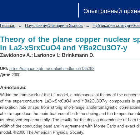
Theory of the plane copper nuclear s
Электронный архи
YBa2Cu3O7-y
Главная
→
Научные публикации в Scopus
→
Публикации сотрудников
Theory of the plane copper nuclear spi
in La2-xSrxCuO4 and YBa2Cu3O7-y
Zavidonov A.
;
Larionov I.
;
Brinkmann D.
URI:
https://dspace.kpfu.ru/xmlui/handle/net/135282
Дата:
2000
Аннотации:
Within the framework of the t-J model, a microscopical theory of the copper sp
of the superconductors La2-xSrxCuO4 and YBa2Cu3O7-y compounds is pres
relaxation rate arises from strong short-range antiferromagnetic correlati
able to reproduce the main features of both the doping and the temperature d
as observed experimentally. The results for the doping dependence of both th
width of the conducting band are in agreement with Monte Carlo and exact dia
model. ©2000 The American Physical Society.