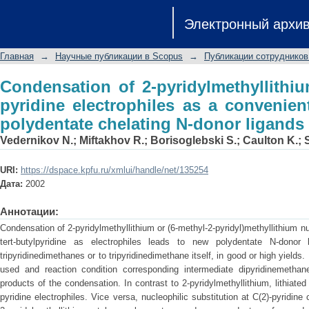
Condensation of 2-pyridylmethyllithium
Электронный архи
a convenient synthetic route to polyde
Главная
→
Научные публикации в Scopus
→
Публикации сотрудников
Condensation of 2-pyridylmethyllithi
pyridine electrophiles as a convenien
polydentate chelating N-donor ligands
Vedernikov N.
;
Miftakhov R.
;
Borisoglebski S.
;
Caulton K.
;
URI:
https://dspace.kpfu.ru/xmlui/handle/net/135254
Дата:
2002
Аннотации:
Condensation of 2-pyridylmethyllithium or (6-methyl-2-pyridyl)methyllithium nu
tert-butylpyridine as electrophiles leads to new polydentate N-donor li
tripyridinedimethanes or to tripyridinedimethane itself, in good or high yields
used and reaction condition corresponding intermediate dipyridinemetha
products of the condensation. In contrast to 2-pyridylmethyllithium, lithiated
pyridine electrophiles. Vice versa, nucleophilic substitution at C(2)-pyridine