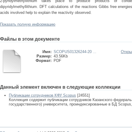
2-pyridylmethyllithium takes place to produce products of conden
dipyridylmethyllithium. DFT calculations of the reactions Gibbs free energ
acids involved help to explain the reactivity observed.
Показать полную информацию
Файлы в этом документе
Имя:
SCOPUS01326244-20 ...
Откры
Размер:
43.56Kb
Формат:
PDF
Данный элемент включен в следующие коллекции
Публикации сотрудников КФУ Scopus
[24551]
Коллекция содержит публикации сотрудников Казанского федеральн
государственного) университета, проиндексированные в БД Scopus, 