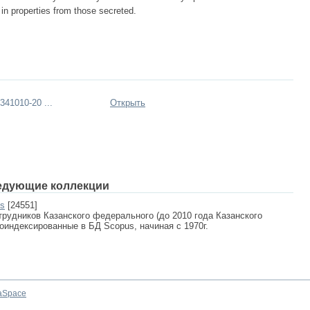
 in properties from those secreted.
41010-20 ...
Открыть
едующие коллекции
us
[24551]
рудников Казанского федерального (до 2010 года Казанского
роиндексированные в БД Scopus, начиная с 1970г.
aSpace