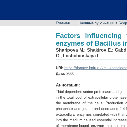
Factors influencing 
intermedius
Главная
→
Научные публикации в Sco
Factors influencing 
enzymes of Bacillus 
Sharipova M.
;
Shakirov E.
;
Gabd
G.
;
Leshchinskaya I.
URI:
https://dspace.kpfu.ru/xmlui/handle/n
Дата:
2000
Аннотации:
Thiol-dependent serine proteinase and glut
in the total pool of extracellular proteina
the membrane of the cells. Production
phosphate and gelatin and decreased 2-4-fo
extracellular enzymes correlated with that
into the medium caused essential increase 
of membrane-bound enzyme into cultural f