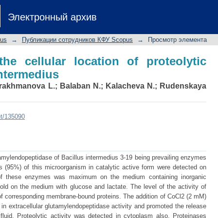
the cellular location of proteolyti
Электронный архив
pus
→
Публикации сотрудников КФУ Scopus
→
Просмотр элемента
the cellular location of proteolytic
intermedius
rakhmanova L.
;
Balaban N.
;
Kalacheva N.
;
Rudenskaya
et/135090
amylendopeptidase of Bacillus intermedius 3-19 being prevailing enzymes
ses (95%) of this microorganism in catalytic active form were detected on
 of these enzymes was maximum on the medium containing inorganic
ld on the medium with glucose and lactate. The level of the activity of
 of corresponding membrane-bound proteins. The addition of CoCl2 (2 mM)
in extracellular glutamylendopeptidase activity and promoted the release
luid. Proteolytic activity was detected in cytoplasm also. Proteinases