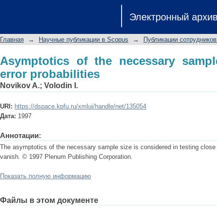
Asymptotics of the necessary sample si
Электронный архи
Главная
→
Научные публикации в Scopus
→
Публикации сотрудников
Asymptotics of the necessary sampl
error probabilities
Novikov A.
;
Volodin I.
URI:
https://dspace.kpfu.ru/xmlui/handle/net/135054
Дата:
1997
Аннотации:
The asymptotics of the necessary sample size is considered in testing close 
vanish. © 1997 Plenum Publishing Corporation.
Показать полную информацию
Файлы в этом документе