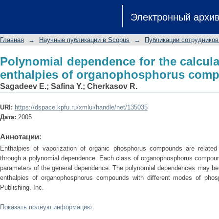
Polynomial dependence for the cal
Электронный архи
organophosphorus compounds
Главная
→
Научные публикации в Scopus
→
Публикации сотрудников
Polynomial dependence for the calcula
enthalpies of organophosphorus com
Sagadeev E.
;
Safina Y.
;
Cherkasov R.
URI:
https://dspace.kpfu.ru/xmlui/handle/net/135035
Дата:
2005
Аннотации:
Enthalpies of vaporization of organic phosphorus compounds are related 
through a polynomial dependence. Each class of organophosphorus compounds
parameters of the general dependence. The polynomial dependences may be us
enthalpies of organophosphorus compounds with different modes of phos
Publishing, Inc.
Показать полную информацию