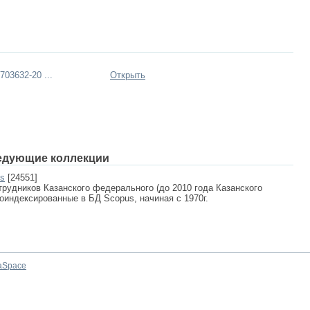
03632-20 ...
Открыть
едующие коллекции
us
[24551]
рудников Казанского федерального (до 2010 года Казанского
роиндексированные в БД Scopus, начиная с 1970г.
aSpace