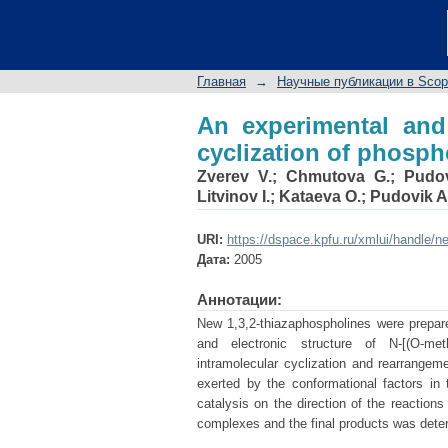
An experimental an
phosphorylated thiou
Главная
→
Научные публикации в Sco
An experimental and 
cyclization of phosph
Zverev V.
;
Chmutova G.
;
Pudo
Litvinov I.
;
Kataeva O.
;
Pudovik A
URI:
https://dspace.kpfu.ru/xmlui/handle/n
Дата:
2005
Аннотации:
New 1,3,2-thiazaphospholines were prepare
and electronic structure of N-[(O-met
intramolecular cyclization and rearrangem
exerted by the conformational factors in
catalysis on the direction of the reaction
complexes and the final products was dete