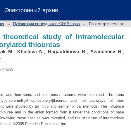
d theoretical study of intramolec
Электронный архив
reas
pus
→
Публикации сотрудников КФУ Scopus
→
Просмотр элемента
theoretical study of intramolecular
orylated thioureas
vik M.
;
Khailova N.
;
Bagautdinova R.
;
Azancheev N.
;
.
et/134991
d, and their steric and electronic structures were examined. The steric
hyl)chloromethylthiophosphoryl]thiourea and the pathways of their
ent were studied by ab initio and semiempirical methods. The influence
 thiourea and in the anion formed from it under the conditions of base
s involving these species was revealed, and the structure of intermediate
rmined. ©2005 Pleiades Publishing, Inc.